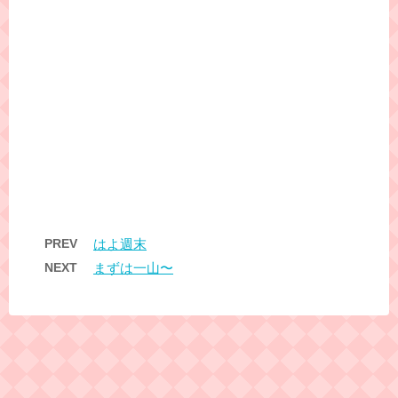
PREV
はよ週末
NEXT
まずは一山〜