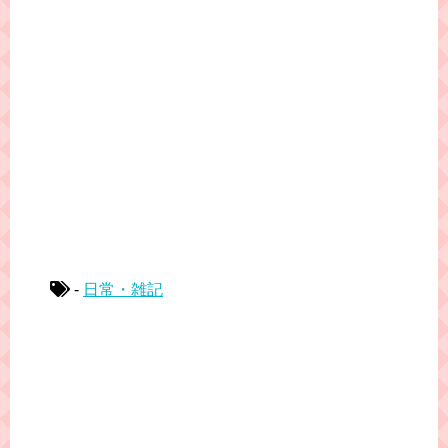
-
日常・雑記