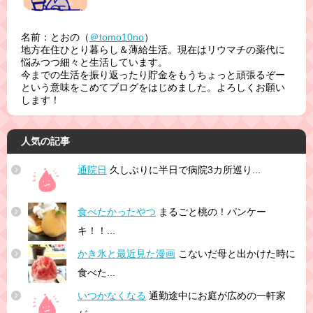
名前：とおの（
＠tomo10no
）
地方在住ひとり暮らし＆薄給生活。現在はリウマチの薬代に
悩みつつ細々と生活しています。
今までの生活を振り返ったり貯金をもうちょっと頑張るぞー
という意味をこめてブログをはじめました。よろしくお願い
します！
人気の記事
通院日
久しぶりに半日で病院3カ所巡り...
食べたかったやつ
まるごと桃の！パンケー
キ！！...
かき氷と最近見た漫画
こないだ母と出かけた時に
食べた...
いつかなくなる
通勤途中にお庭が広めの一軒家