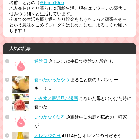
名前：とおの（
＠tomo10no
）
地方在住ひとり暮らし＆薄給生活。現在はリウマチの薬代に
悩みつつ細々と生活しています。
今までの生活を振り返ったり貯金をもうちょっと頑張るぞー
という意味をこめてブログをはじめました。よろしくお願い
します！
人気の記事
通院日
久しぶりに半日で病院3カ所巡り...
食べたかったやつ
まるごと桃の！パンケー
キ！！...
かき氷と最近見た漫画
こないだ母と出かけた時に
食べた...
いつかなくなる
通勤途中にお庭が広めの一軒家
が...
オレンジの日
4月14日はオレンジの日だそう...