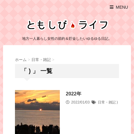
MENU
地方一人暮らし女性の節約＆貯金したいゆるゆる日記。
ホーム
>
日常・雑記
>
「 ) 」 一覧
2022年
2022/01/03
日常・雑記
)