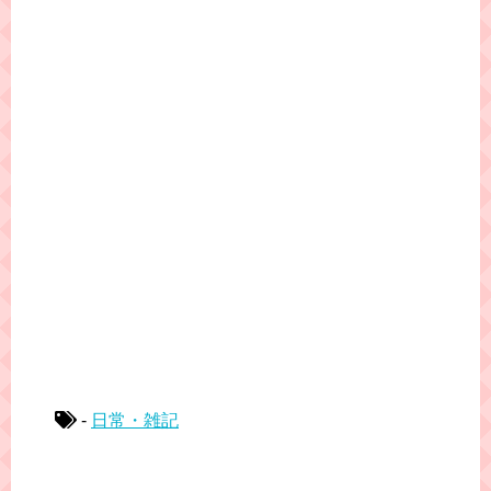
-
日常・雑記