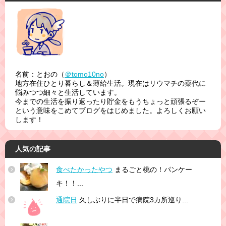
名前：とおの（
＠tomo10no
）
地方在住ひとり暮らし＆薄給生活。現在はリウマチの薬代に
悩みつつ細々と生活しています。
今までの生活を振り返ったり貯金をもうちょっと頑張るぞー
という意味をこめてブログをはじめました。よろしくお願い
します！
人気の記事
食べたかったやつ
まるごと桃の！パンケー
キ！！...
通院日
久しぶりに半日で病院3カ所巡り...