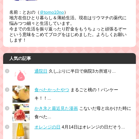
名前：とおの（
＠tomo10no
）
地方在住ひとり暮らし＆薄給生活。現在はリウマチの薬代に
悩みつつ細々と生活しています。
今までの生活を振り返ったり貯金をもうちょっと頑張るぞー
という意味をこめてブログをはじめました。よろしくお願い
します！
人気の記事
通院日
久しぶりに半日で病院3カ所巡り...
食べたかったやつ
まるごと桃の！パンケー
キ！！...
かき氷と最近見た漫画
こないだ母と出かけた時に
食べた...
オレンジの日
4月14日はオレンジの日だそう...