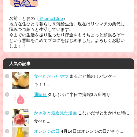
名前：とおの（
＠tomo10no
）
地方在住ひとり暮らし＆薄給生活。現在はリウマチの薬代に
悩みつつ細々と生活しています。
今までの生活を振り返ったり貯金をもうちょっと頑張るぞー
という意味をこめてブログをはじめました。よろしくお願い
します！
人気の記事
食べたかったやつ
まるごと桃の！パンケー
キ！！...
通院日
久しぶりに半日で病院3カ所巡り...
かき氷と最近見た漫画
こないだ母と出かけた時に
食べた...
オレンジの日
4月14日はオレンジの日だそう...