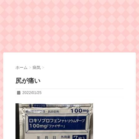
ホーム
>
病気
>
尻が痛い
2022/01/25