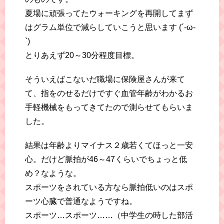
夏場に頑張ってたウォーキングを再開してまず
はグラム単位で減らしていこうと思います (´-ω-
`)
とりあえず20～30分程度目標。
そういえばこないだ職場に保険屋さんが来て
て、指をのせるだけですぐ血管年齢がわかるお
手軽機械をもってきてたので測らせてもらいま
した。
結果は年齢よりマイナス２歳若くてほっと一安
心。だけど脈拍が46～47くらいでちょっと低
め？なような。
スポーツをされている方なら脈拍低いのはスポ
ーツ心臓で普通なようですね。
スポーツ…スポーツ……（中学生の時した部活