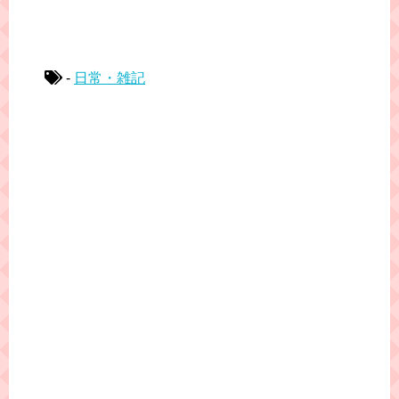
-
日常・雑記