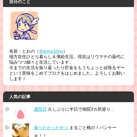
自分のこと
名前：とおの（
＠tomo10no
）
地方在住ひとり暮らし＆薄給生活。現在はリウマチの薬代に
悩みつつ細々と生活しています。
今までの生活を振り返ったり貯金をもうちょっと頑張るぞー
という意味をこめてブログをはじめました。よろしくお願い
します！
人気の記事
通院日
久しぶりに半日で病院3カ所巡り...
食べたかったやつ
まるごと桃の！パンケー
キ！！...