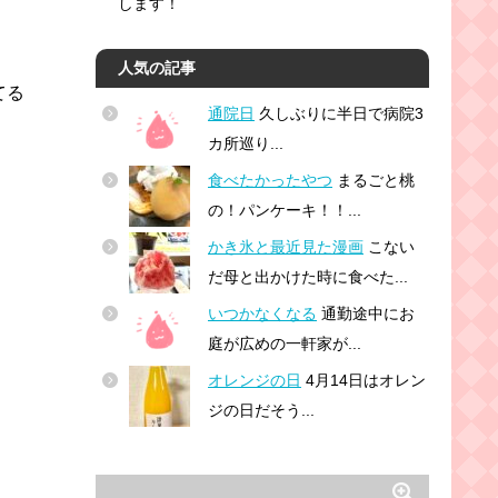
します！
人気の記事
てる
通院日
久しぶりに半日で病院3
カ所巡り...
食べたかったやつ
まるごと桃
の！パンケーキ！！...
かき氷と最近見た漫画
こない
だ母と出かけた時に食べた...
いつかなくなる
通勤途中にお
庭が広めの一軒家が...
オレンジの日
4月14日はオレン
ジの日だそう...