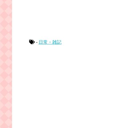
-
日常・雑記